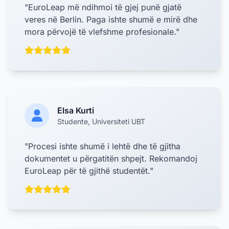
"EuroLeap më ndihmoi të gjej punë gjatë
veres në Berlin. Paga ishte shumë e mirë dhe
mora përvojë të vlefshme profesionale."
Elsa Kurti
Studente, Universiteti UBT
"Procesi ishte shumë i lehtë dhe të gjitha
dokumentet u përgatitën shpejt. Rekomandoj
EuroLeap për të gjithë studentët."