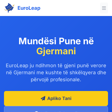
EuroLeap
Mundësi Pune në
Gjermani
EuroLeap ju ndihmon të gjeni punë verore
në Gjermani me kushte të shkëlqyera dhe
përvojë profesionale.
Apliko Tani