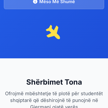
Mëso Më Shumë
Shërbimet Tona
Ofrojmë mbështetje të plotë për studentët
shqiptarë që dëshirojnë të punojnë në
Gjermani gjatë verës