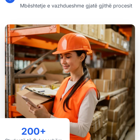
Mbështetje e vazhdueshme gjatë gjithë procesit
200+