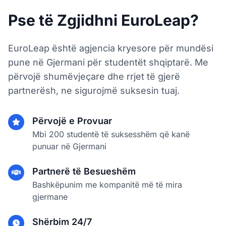
Pse të Zgjidhni EuroLeap?
EuroLeap është agjencia kryesore për mundësi
pune në Gjermani për studentët shqiptarë. Me
përvojë shumëvjeçare dhe rrjet të gjerë
partnerësh, ne sigurojmë suksesin tuaj.
Përvojë e Provuar
Mbi 200 studentë të suksesshëm që kanë
punuar në Gjermani
Partnerë të Besueshëm
Bashkëpunim me kompanitë më të mira
gjermane
Shërbim 24/7