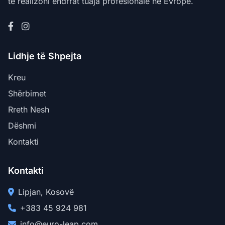
të realizoni ëndrrat tuaja profesionale në Evropë.
Lidhje të Shpejta
Kreu
Shërbimet
Rreth Nesh
Dëshmi
Kontakti
Kontakti
Lipjan, Kosovë
+383 45 924 981
info@euro-leap.com