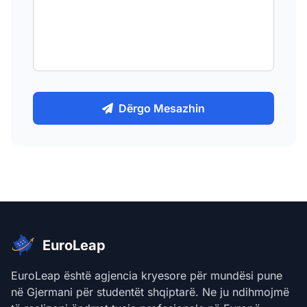
Dërgo Mesazhin
EuroLeap
EuroLeap është agjencia kryesore për mundësi pune
në Gjermani për studentët shqiptarë. Ne ju ndihmojmë